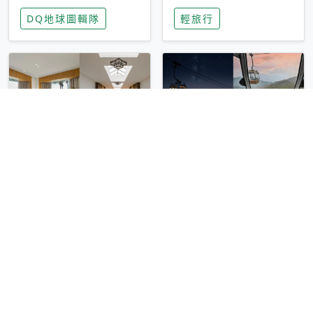
家長安心，美國孩童
特香氛，共享科技迎
DQ地球圖輯隊
輕旅行
瘋迷復古「有線電
來新世代
話」
圓山大飯店傳奇「金
香港昂坪 360 迎二
龍客房」改裝開放！
十週年！特別推出
房型特色亮點一覽
「夜間纜車」，輕旅
輕旅行
輕旅行
行帶你搶先揭秘台灣
專屬禮遇