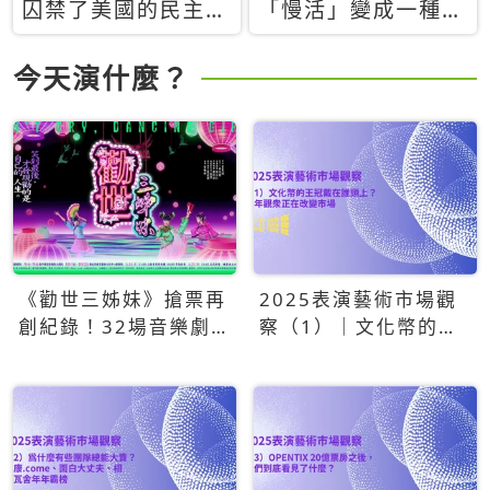
囚禁了美國的民主？
「慢活」變成一種商
當民主威脅到特權，
品：社群時代，資本
經濟學家長達半世紀
主義如何包裝你的休
今天演什麼？
的反撲計畫
閒時光
《勸世三姊妹》搶票再
2025表演藝術市場觀
創紀錄！32場音樂劇
察（1）｜文化幣的王
狂賣5萬張！
冠戴在誰頭上？青年觀
眾正在改變市場