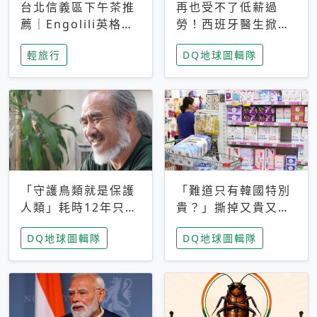
台北信義區下午茶推
再也受不了低薪過
薦｜Engolili英格莉
勞！西班牙醫生掀罷
莉統一時代店，花園
工潮、近四成護理師
輕旅行
DQ地球圖輯隊
秘境雙人套餐必拍熔
想離職 但外國醫生
岩鬆餅塔
能解決問題嗎？
「守護鳥類就是保護
「難道只有韓國特別
人類」耗時12年只為
貴？」撕掉又貴又難
追尋台灣最稀有的猛
用標籤，南韓2026推
DQ地球圖輯隊
DQ地球圖輯隊
禽 專訪《飛吧！熊
公共衛生棉全面免費
鷹》導演梁皆得