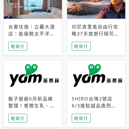
台東住宿｜立麗大酒
印尼峇里島自由行攻
店：能遠眺太平洋與
略37天旅遊行程花費
中央山脈，被田野包
5萬台幣 ❤️別等退休
輕旅行
輕旅行
圍的台東度假感住宿
才去圓夢 (附8.5萬次
下載峇里島地圖)😍
鬍子爺爺6月新品總
SHIRO台灣2號店
整理！香橙生乳、青
6/3進駐誠品南西！
檸乳酪到PAPA磁
限定香氛「果茶」與
輕旅行
輕旅行
鐵，販售細節一次看
永續店裝同步亮相