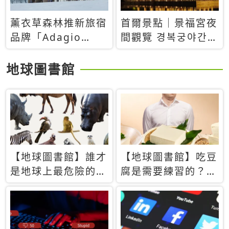
薰衣草森林推新旅宿
首爾景點｜景福宮夜
品牌「Adagio
間觀覽 경복궁야간관
Retreat」！首間選
람：2026年開放時
址北海道8月開幕
間、購票方式、實訪
地球圖書館
心得分享，感受白天
與夜晚截然不同的宮
殿魅力
【地球圖書館】誰才
【地球圖書館】吃豆
是地球上最危險的動
腐是需要練習的？當
物？人類喜好決定哪
西方人試圖用「煉
些動物「揹黑鍋」
乳」配上那塊無味的
白色豆腐