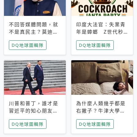
不回答媒體問題，就
印度大法官：失業青
不是真民主？莫迪訪
年是蟑螂 Z世代秒
歐拒回答問題 挪威
成立「蟑螂人民
DQ地球圖輯隊
DQ地球圖輯隊
記者：你怕什麼
黨」，追蹤數是執政
黨兩倍
川普和普丁，誰才是
為什麼人類幾乎都是
習近平的知心朋友？
右撇子？牛津大學：
專家：外交話語權掌
直立行走、腦容量擴
DQ地球圖輯隊
DQ地球圖輯隊
握在北京手中
張成演化關鍵