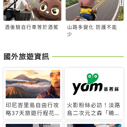
酒後騎自行車等於酒駕
山路多變化 防護不能
少
國外旅遊資訊
印尼峇里島自由行攻
火影粉絲必訪！淡路
略37天旅遊行程花
島二次元之森「曉」
費5萬台幣 ❤️別等退
解謎任務9月起全面