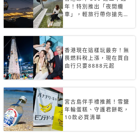
年！特別推出「夜間纜
車」，輕旅行帶你搶先揭
秘台灣專屬禮遇
香港現在這樣玩最夯！無
畏燃料稅上漲，現在買自
由行只要8888元起
宮古島伴手禮推薦！雪鹽
年輪蛋糕、守護君餅乾，
10款必買清單