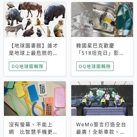
【地球圖書館】誰才
韓國星巴克歡慶
是地球上最危險的動
「518坦克日」影射
物？人類喜好決定哪
光州民主化運動 民
DQ地球圖輯隊
DQ地球圖輯隊
些動物「揹黑鍋」
眾：別在歷史傷口上
做生意
沒有螢幕、不能上
WeMo誓言打造全台
網 比智慧手機更讓
最廣！全新車款、獨