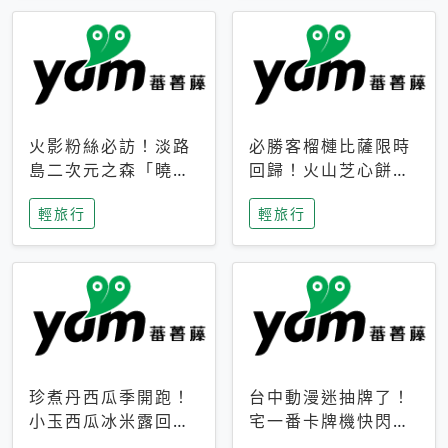
火影粉絲必訪！淡路
必勝客榴槤比薩限時
島二次元之森「曉」
回歸！火山芝心餅
解謎任務9月起全面
皮、榴槤冰淇淋到樂
輕旅行
輕旅行
支援中文
事聯名一次開吃
珍煮丹西瓜季開跑！
台中動漫迷抽牌了！
小玉西瓜冰米露回
宅一番卡牌機快閃草
歸，4公升分享壺也
悟道，15大人氣IP一