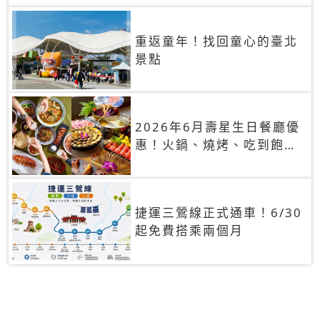
重返童年！找回童心的臺北
景點
2026年6月壽星生日餐廳優
惠！火鍋、燒烤、吃到飽，
90+餐廳生日優惠一覽
捷運三鶯線正式通車！6/30
起免費搭乘兩個月