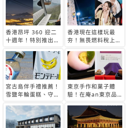
休才去圓夢 (附8.5
支援中文
萬次下載峇里島地
圖)😍
香港昂坪 360 迎二
香港現在這樣玩最
十週年！特別推出
夯！無畏燃料稅上
「夜間纜車」，輕旅
漲，現在買自由行只
行帶你搶先揭秘台灣
要8888元起
專屬禮遇
宮古島伴手禮推薦！
東京手作和菓子體
雪鹽年輪蛋糕、守護
驗！在庵an東京品
君餅乾，10款必買
味本格派日本茶道
清單