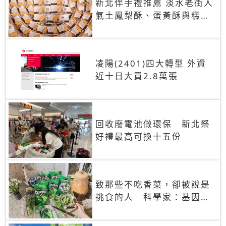
新北伴手禮推薦 淡水老街人
氣土鳳梨酥、蛋黃酥與糕餅
禮盒
凌陽(2401)四大轉型 外資
近十日大買2.8萬張
回收廢電池做環保 新北祭
好禮最高可換十五份
致那些不吃香菜，卻被說是
挑食的人 科學家：基因決
定你吃的香菜有沒有肥皂味