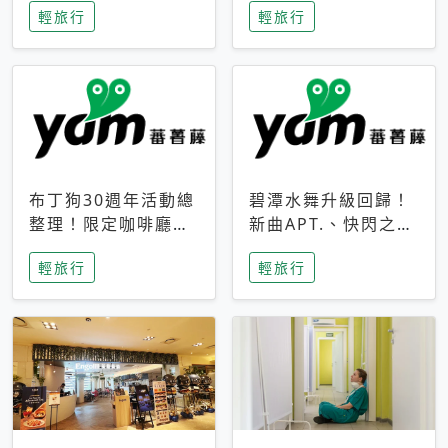
輕旅行
輕旅行
成今夏焦點
次開抽
布丁狗30週年活動總
碧潭水舞升級回歸！
整理！限定咖啡廳、
新曲APT.、快閃之夜
生日派對到路跑活動
到飛板秀，初夏夜遊
輕旅行
輕旅行
一次看
亮點一次看