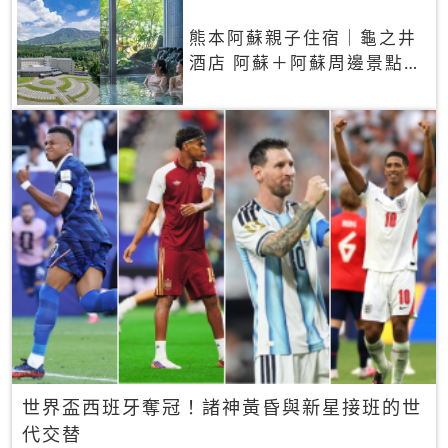
熊本阿蘇親子住宿｜龜之井
酒店 阿蘇＋阿蘇周邊景點一
網打盡
世界盃西班牙奪冠！諸神黃昏與新星接班的世
代交替