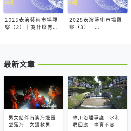
2025表演藝術市場觀
2025表演藝術市場觀
察（2）｜為什麼有些
察（3）｜
團隊總能大賣？達
OPENTIX20億票房之
康.come、面白大丈
後，我們到底看見了什
夫、相聲瓦舍年年霸榜
麼？
最新文章
男女結伴南澳海邊露
綠川治理爭議 水利
營落海 女獲救男仍
局回應：事實不容被