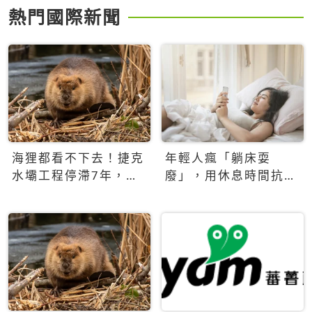
熱門國際新聞
海狸都看不下去！捷克
年輕人瘋「躺床耍
水壩工程停滯7年，海
廢」，用休息時間抗拒
狸數夜完成省百萬美元
生產力文化