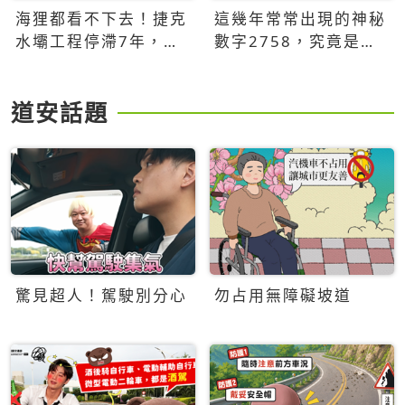
海狸都看不下去！捷克
這幾年常常出現的神秘
水壩工程停滯7年，海
數字2758，究竟是什
狸數夜完成省百萬美元
麼意思？為什麼可能影
響台灣的未來？
道安話題
驚見超人！駕駛別分心
勿占用無障礙坡道