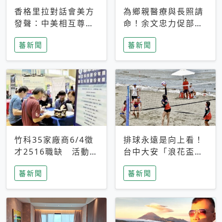
香格里拉對話會美方
為鄉親醫療與長照請
發聲：中美相互尊
命！余文忠力促部苗
重、良性溝通事關全
升格「台大苗栗分
蕃新聞
蕃新聞
球和平穩定
院」
竹科35家廠商6/4徵
排球永遠是向上看！
才2516職缺 活動當
台中大安「浪花盃」
天完成面試2家廠商
沙排賽今日起跑 烈
蕃新聞
蕃新聞
即可參加抽獎
日、海風、餐車派對
引爆海線初夏