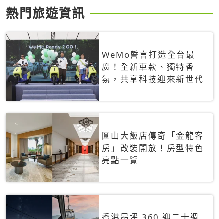
熱門旅遊資訊
WeMo誓言打造全台最
廣！全新車款、獨特香
氛，共享科技迎來新世代
圓山大飯店傳奇「金龍客
房」改裝開放！房型特色
亮點一覽
香港昂坪 360 迎二十週