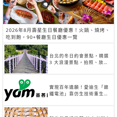
2026年8月壽星生日餐廳優惠！火鍋、燒烤、
吃到飽，90+餐廳生日優惠一覽
台北的冬日約會景點，精選
3 大浪漫景點，拍照、放閃
一次滿足！
實現百年遺願！愛迪生「鎳
鐵電池」靠仿生技術重生
秒充、循環萬次、壽命長達
30年