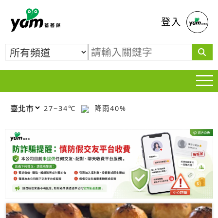
蕃薯藤
登入
27~34℃
降雨40%