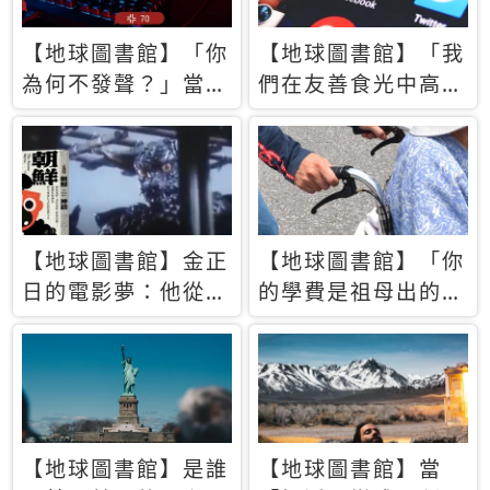
【地球圖書館】「你
【地球圖書館】「我
為何不發聲？」當情
們在友善食光中高呼
緒淹沒理智 你以為
民主自由，然後被刪
的正義成為壓迫他人
文」一本給Z世代的
的工具
末日寶懺《困在社群
平台》
【地球圖書館】金正
【地球圖書館】「你
日的電影夢：他從南
的學費是祖母出的」
韓綁來導演和演員，
當孝順變成情緒勒
卻拍出諷刺獨裁者的
索，日本孫女弒親案
北韓電影《平壤怪
背後的照護壓力
獸》
【地球圖書館】是誰
【地球圖書館】當