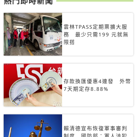
熱門即時新聞
雲林TPASS定期票擴大服
務 最少只需199 元就無
限搭
存款換匯優惠4連發 外幣
7天期定存8.88%
賴清德宣布恢復軍事審判
制度 國防部：軍人涉犯