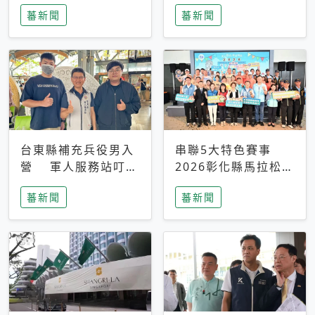
搜救中
選擇性解讀
蕃新聞
蕃新聞
台東縣補充兵役男入
串聯5大特色賽事
營 軍人服務站叮嚀
2026彰化縣馬拉松嘉
及歡送
年華啟動
蕃新聞
蕃新聞