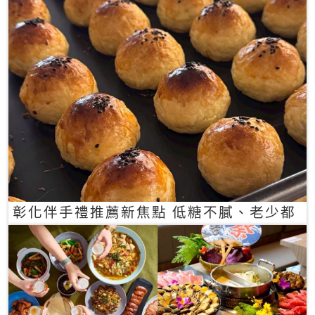
彰化伴手禮推薦新焦點 低糖不膩、老少都
愛的一口蛋黃酥禮盒