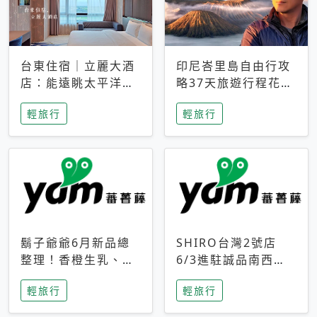
台東住宿｜立麗大酒
印尼峇里島自由行攻
店：能遠眺太平洋與
略37天旅遊行程花費
中央山脈，被田野包
5萬台幣 ❤️別等退休
輕旅行
輕旅行
圍的台東度假感住宿
才去圓夢 (附8.5萬次
下載峇里島地圖)😍
鬍子爺爺6月新品總
SHIRO台灣2號店
整理！香橙生乳、青
6/3進駐誠品南西！
檸乳酪到PAPA磁
限定香氛「果茶」與
輕旅行
輕旅行
鐵，販售細節一次看
永續店裝同步亮相