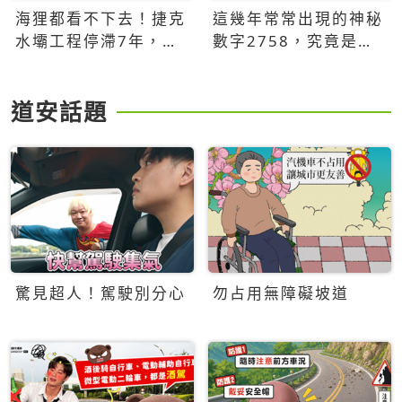
海狸都看不下去！捷克
這幾年常常出現的神秘
水壩工程停滯7年，海
數字2758，究竟是什
狸數夜完成省百萬美元
麼意思？為什麼可能影
響台灣的未來？
道安話題
驚見超人！駕駛別分心
勿占用無障礙坡道