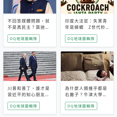
不回答媒體問題，就
印度大法官：失業青
不是真民主？莫迪訪
年是蟑螂 Z世代秒
歐拒回答問題 挪威
成立「蟑螂人民
DQ地球圖輯隊
DQ地球圖輯隊
記者：你怕什麼
黨」，追蹤數是執政
黨兩倍
川普和普丁，誰才是
為什麼人類幾乎都是
習近平的知心朋友？
右撇子？牛津大學：
專家：外交話語權掌
直立行走、腦容量擴
DQ地球圖輯隊
DQ地球圖輯隊
握在北京手中
張成演化關鍵