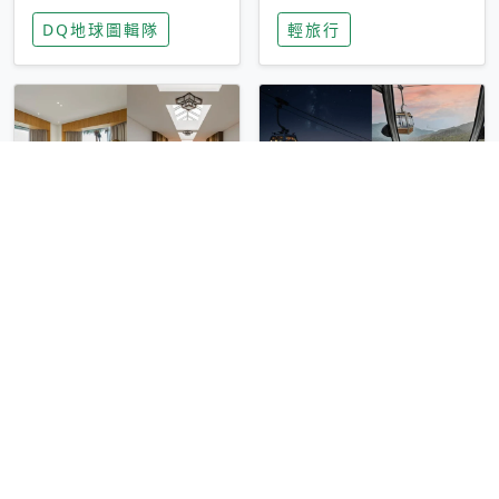
家長安心，美國孩童
特香氛，共享科技迎
DQ地球圖輯隊
輕旅行
瘋迷復古「有線電
來新世代
話」
圓山大飯店傳奇「金
香港昂坪 360 迎二
龍客房」改裝開放！
十週年！特別推出
房型特色亮點一覽
「夜間纜車」，輕旅
輕旅行
輕旅行
行帶你搶先揭秘台灣
專屬禮遇