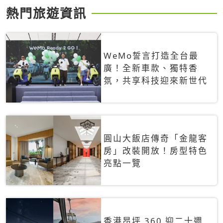
熱門旅遊資訊
WeMo誓言打造全台最
廣！全新車款、獨特香
氛，共享科技迎來新世代
圓山大飯店傳奇「金龍客
房」改裝開放！房型特色
亮點一覽
香港昂坪 360 迎二十週