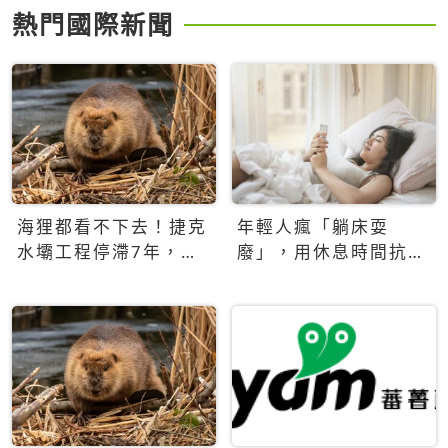
熱門國際新聞
海狸都看不下去！捷克
年輕人瘋「躺床耍
水壩工程停滯7年，海
廢」，用休息時間抗拒
狸數夜完成省百萬美元
生產力文化