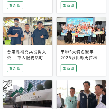
搜救中
選擇性解讀
蕃新聞
蕃新聞
台東縣補充兵役男入
串聯5大特色賽事
營 軍人服務站叮嚀
2026彰化縣馬拉松嘉
及歡送
年華啟動
蕃新聞
蕃新聞