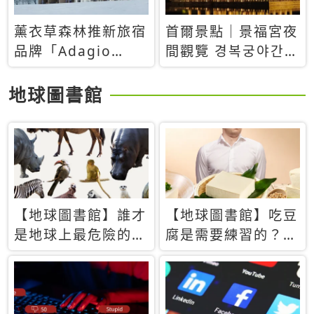
薰衣草森林推新旅宿
首爾景點｜景福宮夜
品牌「Adagio
間觀覽 경복궁야간관
Retreat」！首間選
람：2026年開放時
址北海道8月開幕
間、購票方式、實訪
地球圖書館
心得分享，感受白天
與夜晚截然不同的宮
殿魅力
【地球圖書館】誰才
【地球圖書館】吃豆
是地球上最危險的動
腐是需要練習的？當
物？人類喜好決定哪
西方人試圖用「煉
些動物「揹黑鍋」
乳」配上那塊無味的
白色豆腐