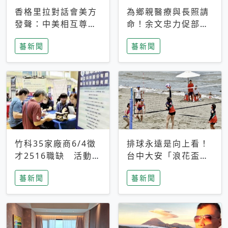
香格里拉對話會美方
為鄉親醫療與長照請
發聲：中美相互尊
命！余文忠力促部苗
重、良性溝通事關全
升格「台大苗栗分
蕃新聞
蕃新聞
球和平穩定
院」
竹科35家廠商6/4徵
排球永遠是向上看！
才2516職缺 活動當
台中大安「浪花盃」
天完成面試2家廠商
沙排賽今日起跑 烈
蕃新聞
蕃新聞
即可參加抽獎
日、海風、餐車派對
引爆海線初夏