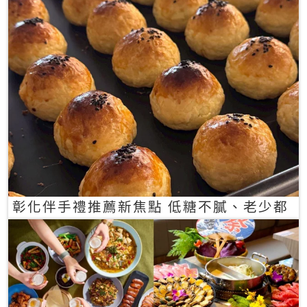
彰化伴手禮推薦新焦點 低糖不膩、老少都
愛的一口蛋黃酥禮盒