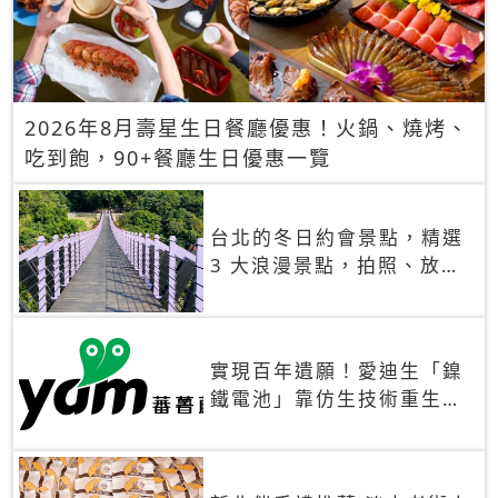
2026年8月壽星生日餐廳優惠！火鍋、燒烤、
吃到飽，90+餐廳生日優惠一覽
台北的冬日約會景點，精選
3 大浪漫景點，拍照、放閃
一次滿足！
實現百年遺願！愛迪生「鎳
鐵電池」靠仿生技術重生
秒充、循環萬次、壽命長達
30年