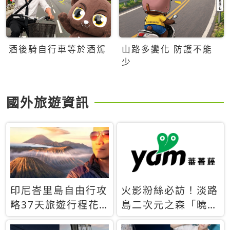
酒後騎自行車等於酒駕
山路多變化 防護不能
少
國外旅遊資訊
印尼峇里島自由行攻
火影粉絲必訪！淡路
略37天旅遊行程花
島二次元之森「曉」
費5萬台幣 ❤️別等退
解謎任務9月起全面