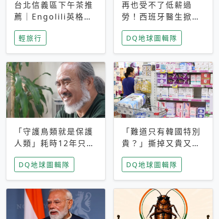
台北信義區下午茶推
再也受不了低薪過
薦｜Engolili英格莉
勞！西班牙醫生掀罷
莉統一時代店，花園
工潮、近四成護理師
輕旅行
DQ地球圖輯隊
秘境雙人套餐必拍熔
想離職 但外國醫生
岩鬆餅塔
能解決問題嗎？
「守護鳥類就是保護
「難道只有韓國特別
人類」耗時12年只為
貴？」撕掉又貴又難
追尋台灣最稀有的猛
用標籤，南韓2026推
DQ地球圖輯隊
DQ地球圖輯隊
禽 專訪《飛吧！熊
公共衛生棉全面免費
鷹》導演梁皆得