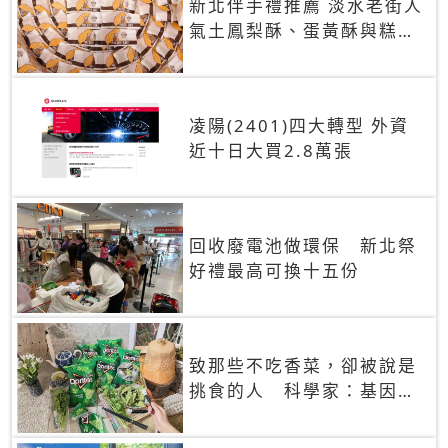
新北伴手禮推薦 淡水老街人
氣土鳳梨酥、蛋黃酥與糕餅
禮盒
凌陽(2401)四大轉型 外資
近十日大買2.8萬張
回收廢電池做環保 新北祭
好禮最高可換十五份
致那些不吃香菜，卻被說是
挑食的人 科學家：基因決
定你吃的香菜有沒有肥皂味