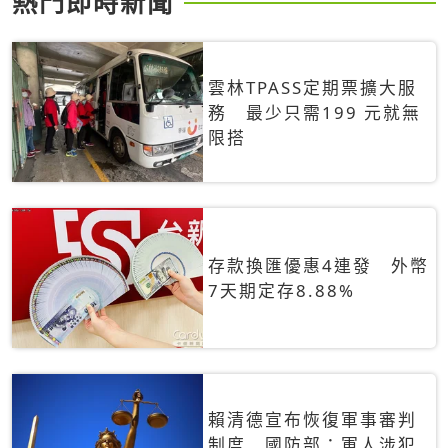
熱門即時新聞
雲林TPASS定期票擴大服
務 最少只需199 元就無
限搭
存款換匯優惠4連發 外幣
7天期定存8.88%
賴清德宣布恢復軍事審判
制度 國防部：軍人涉犯