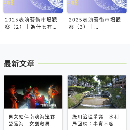
2025表演藝術市場觀
2025表演藝術市場觀
察（2）｜為什麼有些
察（3）｜
團隊總能大賣？達
OPENTIX20億票房之
康.come、面白大丈
後，我們到底看見了什
夫、相聲瓦舍年年霸榜
麼？
最新文章
男女結伴南澳海邊露
綠川治理爭議 水利
營落海 女獲救男仍
局回應：事實不容被