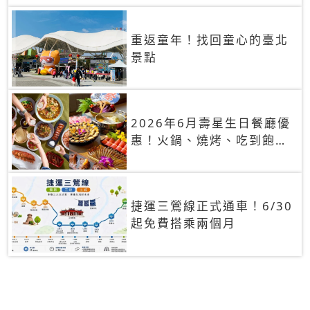
重返童年！找回童心的臺北
景點
2026年6月壽星生日餐廳優
惠！火鍋、燒烤、吃到飽，
90+餐廳生日優惠一覽
捷運三鶯線正式通車！6/30
起免費搭乘兩個月