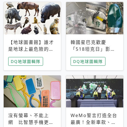
【地球圖書館】誰才
韓國星巴克歡慶
是地球上最危險的動
「518坦克日」影射
物？人類喜好決定哪
光州民主化運動 民
DQ地球圖輯隊
DQ地球圖輯隊
些動物「揹黑鍋」
眾：別在歷史傷口上
做生意
沒有螢幕、不能上
WeMo誓言打造全台
網 比智慧手機更讓
最廣！全新車款、獨