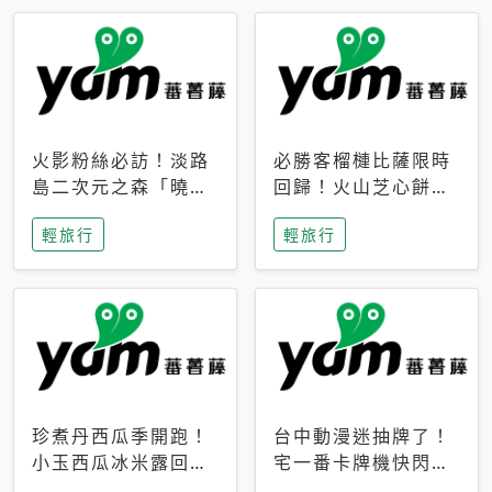
火影粉絲必訪！淡路
必勝客榴槤比薩限時
島二次元之森「曉」
回歸！火山芝心餅
解謎任務9月起全面
皮、榴槤冰淇淋到樂
輕旅行
輕旅行
支援中文
事聯名一次開吃
珍煮丹西瓜季開跑！
台中動漫迷抽牌了！
小玉西瓜冰米露回
宅一番卡牌機快閃草
歸，4公升分享壺也
悟道，15大人氣IP一