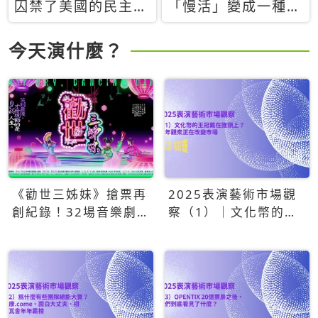
囚禁了美國的民主？
「慢活」變成一種商
當民主威脅到特權，
品：社群時代，資本
經濟學家長達半世紀
主義如何包裝你的休
今天演什麼？
的反撲計畫
閒時光
《勸世三姊妹》搶票再
2025表演藝術市場觀
創紀錄！32場音樂劇
察（1）｜文化幣的王
狂賣5萬張！
冠戴在誰頭上？青年觀
眾正在改變市場