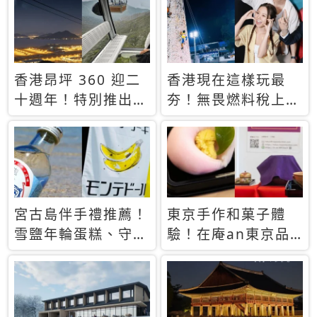
休才去圓夢 (附8.5
支援中文
萬次下載峇里島地
圖)😍
香港昂坪 360 迎二
香港現在這樣玩最
十週年！特別推出
夯！無畏燃料稅上
「夜間纜車」，輕旅
漲，現在買自由行只
行帶你搶先揭秘台灣
要8888元起
專屬禮遇
宮古島伴手禮推薦！
東京手作和菓子體
雪鹽年輪蛋糕、守護
驗！在庵an東京品
君餅乾，10款必買
味本格派日本茶道
清單