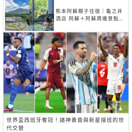
熊本阿蘇親子住宿｜龜之井
酒店 阿蘇＋阿蘇周邊景點一
網打盡
世界盃西班牙奪冠！諸神黃昏與新星接班的世
代交替