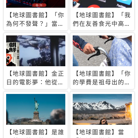
【地球圖書館】「你
【地球圖書館】「我
為何不發聲？」當情
們在友善食光中高呼
緒淹沒理智 你以為
民主自由，然後被刪
的正義成為壓迫他人
文」一本給Z世代的
的工具
末日寶懺《困在社群
平台》
【地球圖書館】金正
【地球圖書館】「你
日的電影夢：他從南
的學費是祖母出的」
韓綁來導演和演員，
當孝順變成情緒勒
卻拍出諷刺獨裁者的
索，日本孫女弒親案
北韓電影《平壤怪
背後的照護壓力
獸》
【地球圖書館】是誰
【地球圖書館】當