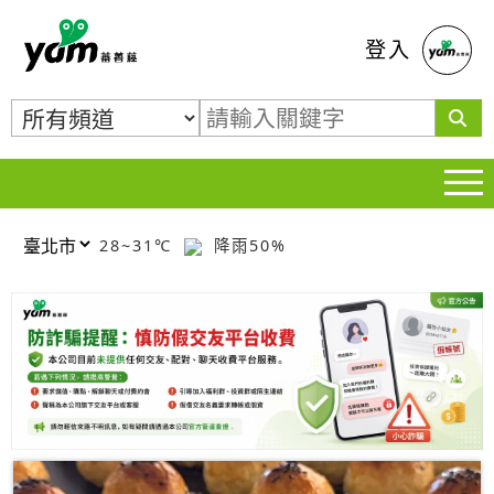
蕃薯藤
登入
28~31℃
降雨50%