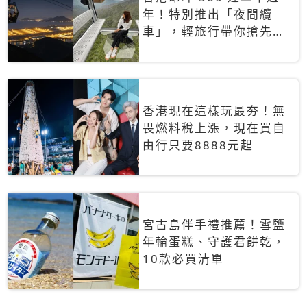
年！特別推出「夜間纜
車」，輕旅行帶你搶先揭
秘台灣專屬禮遇
香港現在這樣玩最夯！無
畏燃料稅上漲，現在買自
由行只要8888元起
宮古島伴手禮推薦！雪鹽
年輪蛋糕、守護君餅乾，
10款必買清單