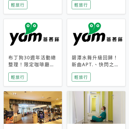
輕旅行
輕旅行
成今夏焦點
次開抽
布丁狗30週年活動總
碧潭水舞升級回歸！
整理！限定咖啡廳、
新曲APT.、快閃之夜
生日派對到路跑活動
到飛板秀，初夏夜遊
輕旅行
輕旅行
一次看
亮點一次看