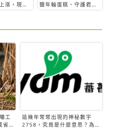
上漲，現在
鹽年輪蛋糕、守護君餅
要8888元起
乾，10款必買清單
壩工
這幾年常常出現的神秘數字
成省
2758，究竟是什麼意思？為什
麼可能影響台灣的未來？