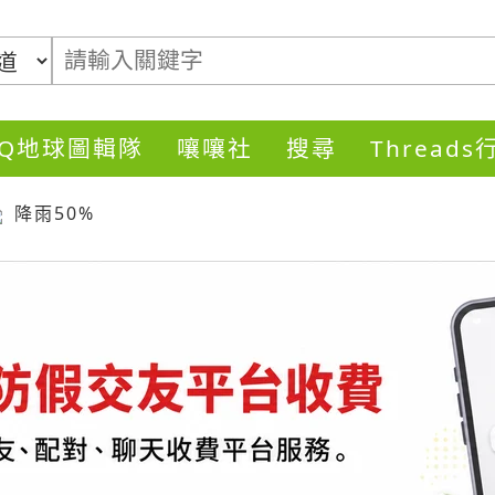
DQ地球圖輯隊
嚷嚷社
搜尋
Thread
降雨50%