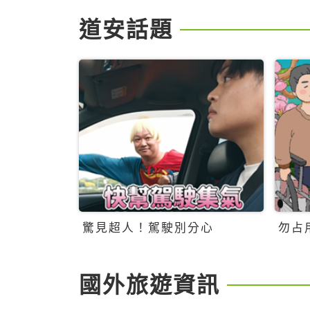
道安話題
驚見超人！駕駛別分心
勿占
國外旅遊資訊