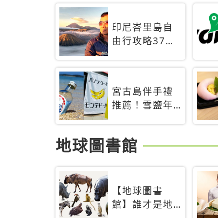
印尼峇里島自
由行攻略37天
旅遊行程花費5
萬台幣 ❤️別等
退休才去圓夢
宮古島伴手禮
(附8.5萬次下
推薦！雪鹽年
載峇里島地圖)
輪蛋糕、守護
😍
君餅乾，10款
地球圖書館
必買清單
【地球圖書
館】誰才是地
球上最危險的