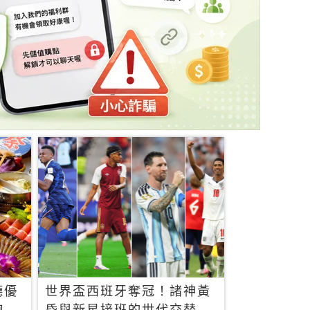
廳優
世界盃西班牙奪冠！諸神黃
飽，
昏與新星接班的世代交替