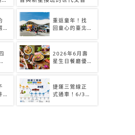
約
重返童年！找
選
回童心的臺北
景點
放
！
)四
2026年6月壽
近
星生日餐廳優
8萬
惠！火鍋、燒
烤、吃到飽，
90+餐廳生日
子
捷運三鶯線正
優惠一覽
井
式通車！6/30
阿
起免費搭乘兩
一
個月