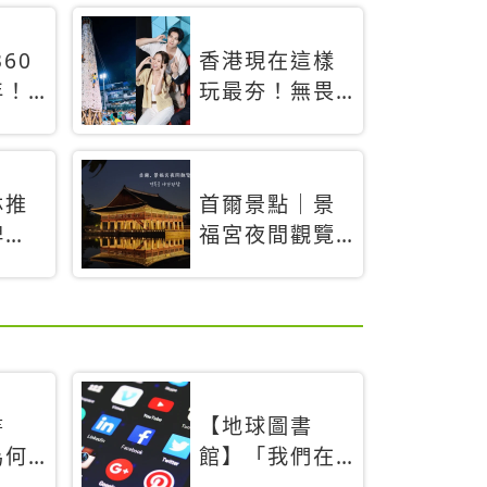
60
香港現在這樣
年！
玩最夯！無畏
「夜
燃料稅上漲，
，輕
現在買自由行
搶先
只要8888元起
林推
首爾景點｜景
專屬
牌
福宮夜間觀覽
경복궁야간관
」！
람：2026年開
北海
放時間、購票
方式、實訪心
得分享，感受
白天與夜晚截
書
【地球圖書
然不同的宮殿
為何
館】「我們在
魅力
」當
友善食光中高