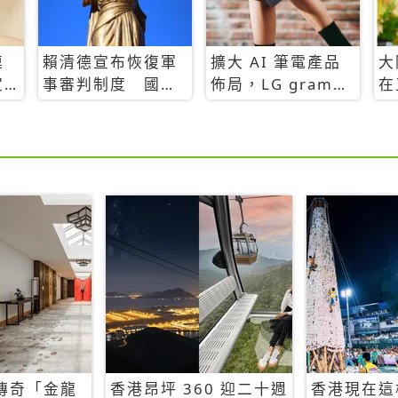
連
賴清德宣布恢復軍
擴大 AI 筆電產品
大
定
事審判制度 國防
佈局，LG gram
在
部：軍人涉犯一般
2025 全新升級
全
犯罪仍由司法機關
約
辦理
傳奇「金龍
香港昂坪 360 迎二十週
香港現在這