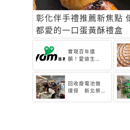
彰化伴手禮推薦新焦點 
都愛的一口蛋黃酥禮盒
實現百年遺
願！愛迪生
「鎳鐵電池」
靠仿生技術重
生 秒充、循
回收廢電池做
環萬次、壽命
環保 新北祭
長達30年
好禮最高可換
十五份