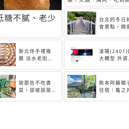
90+餐廳生日優惠一覽
低糖不膩、老少
台北的冬日
會景點，精
3 大浪漫景
點，拍照、
閃一次滿足
新北伴手禮推
凌陽(2401
薦 淡水老街人
大轉型 外資
氣土鳳梨酥、
十日大買2.
蛋黃酥與糕餅
張
禮盒
致那些不吃香
熊本阿蘇親
菜，卻被說是
住宿｜龜之
挑食的人 科
酒店 阿蘇＋
學家：基因決
蘇周邊景點
定你吃的香菜
網打盡
有沒有肥皂味