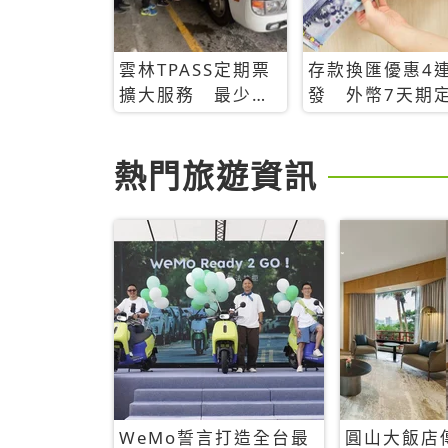
雲林TPASS定期票
存款換匯優惠4
擴大服務 最少只
發 外幣7天期
需199 元就無限搭
存8.88%
熱門旅遊資訊
WeMo誓言打造全台最
圓山大飯店