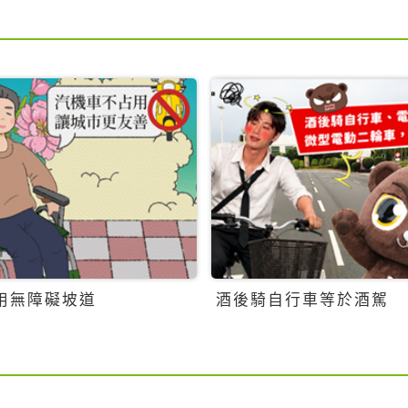
用無障礙坡道
酒後騎自行車等於酒駕