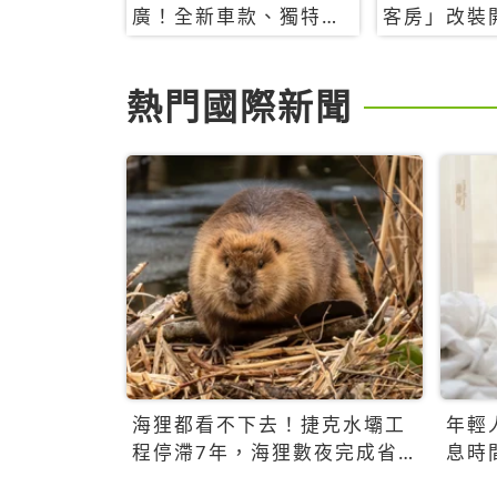
廣！全新車款、獨特香
客房」改裝
氛，共享科技迎來新世
特色亮點一
代
熱門國際新聞
海狸都看不下去！捷克水壩工
年輕
程停滯7年，海狸數夜完成省
息時
百萬美元