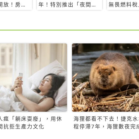
開放！房型
年！特別推出「夜間纜
無畏燃料稅
覽
車」，輕旅行帶你搶先
買自由行只
揭秘台灣專屬禮遇
人瘋「躺床耍廢」，用休
海狸都看不下去！捷克水
間抗拒生產力文化
程停滯7年，海狸數夜完
百萬美元