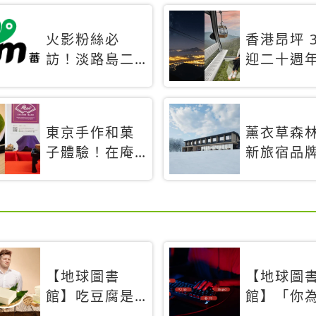
火影粉絲必
香港昂坪 3
訪！淡路島二
迎二十週
次元之森
特別推出
「曉」解謎任
間纜車」
務9月起全面支
旅行帶你
東京手作和菓
薰衣草森
援中文
揭秘台灣
子體驗！在庵
新旅宿品
禮遇
an東京品味本
「Adagio
格派日本茶道
Retreat
首間選址
道8月開幕
【地球圖書
【地球圖
館】吃豆腐是
館】「你
需要練習的？
不發聲？