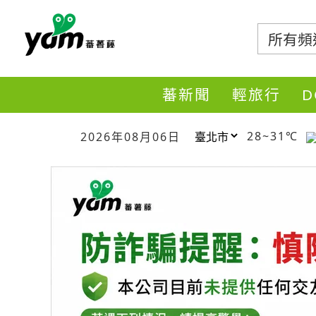
蕃薯藤
蕃新聞
輕旅行
28~31℃
2026年08月06日