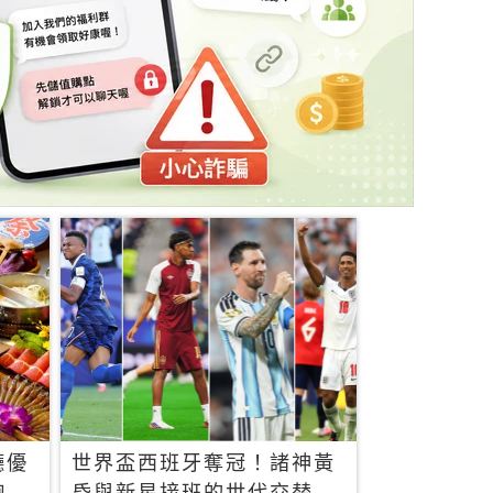
廳優
世界盃西班牙奪冠！諸神黃
飽，
昏與新星接班的世代交替