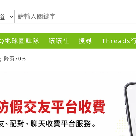
DQ地球圖輯隊
嚷嚷社
搜尋
Thread
降雨70%