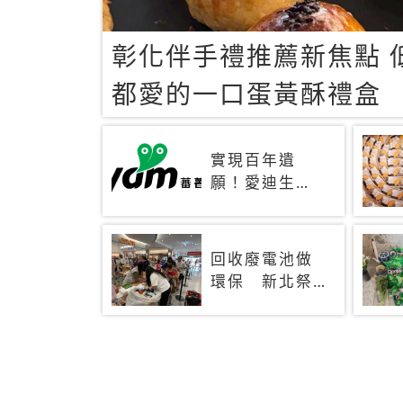
彰化伴手禮推薦新焦點 
都愛的一口蛋黃酥禮盒
實現百年遺
願！愛迪生
「鎳鐵電池」
靠仿生技術重
生 秒充、循
回收廢電池做
環萬次、壽命
環保 新北祭
長達30年
好禮最高可換
十五份