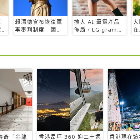
連
賴清德宣布恢復軍
擴大 AI 筆電產品
大
定
事審判制度 國防
佈局，LG gram
在
部：軍人涉犯一般
2025 全新升級
全
犯罪仍由司法機關
約
辦理
傳奇「金龍
香港昂坪 360 迎二十週
香港現在這