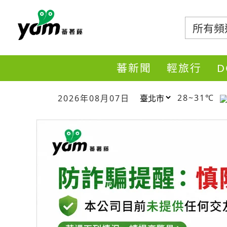
蕃薯藤
蕃新聞
輕旅行
28~31℃
2026年08月07日