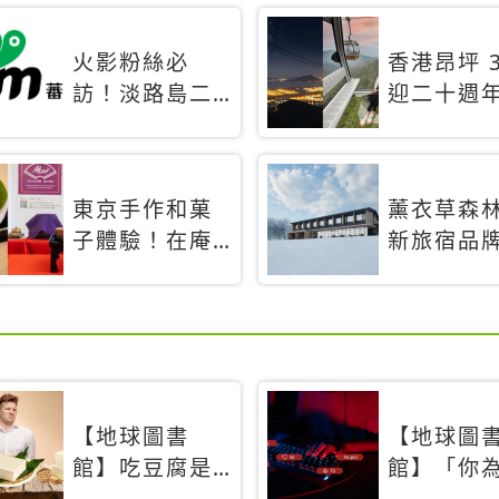
火影粉絲必
香港昂坪 3
訪！淡路島二
迎二十週
次元之森
特別推出
「曉」解謎任
間纜車」
務9月起全面支
旅行帶你
東京手作和菓
薰衣草森
援中文
揭秘台灣
子體驗！在庵
新旅宿品
禮遇
an東京品味本
「Adagio
格派日本茶道
Retreat
首間選址
道8月開幕
【地球圖書
【地球圖
館】吃豆腐是
館】「你
需要練習的？
不發聲？