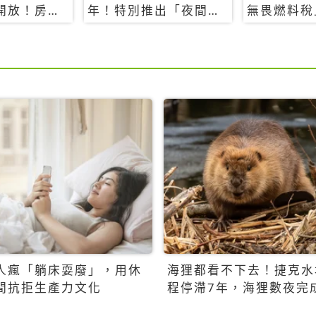
開放！房型
年！特別推出「夜間纜
無畏燃料稅
覽
車」，輕旅行帶你搶先
買自由行只
揭秘台灣專屬禮遇
人瘋「躺床耍廢」，用休
海狸都看不下去！捷克水
間抗拒生產力文化
程停滯7年，海狸數夜完
百萬美元