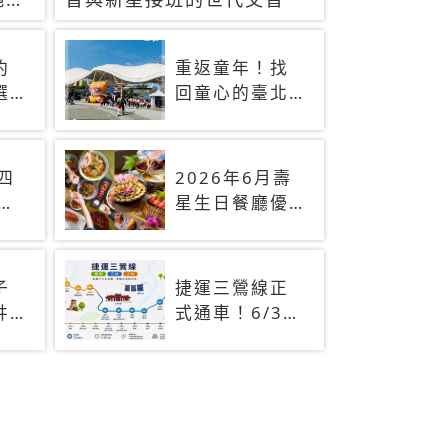
約
重返童年！找
選
回童心的臺北
景點
放
！
)四
2026年6月壽
近
星生日餐廳優
8萬
惠！火鍋、燒
烤、吃到飽，
90+餐廳生日
子
捷運三鶯線正
優惠一覽
井
式通車！6/30
阿
起免費搭乘兩
一
個月