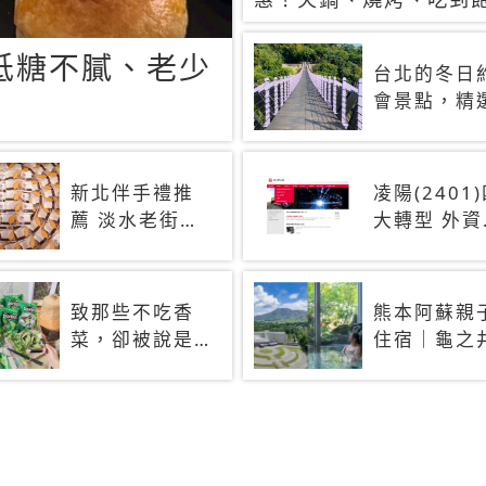
90+餐廳生日優惠一覽
低糖不膩、老少
台北的冬日
會景點，精
3 大浪漫景
點，拍照、
閃一次滿足
新北伴手禮推
凌陽(2401
薦 淡水老街人
大轉型 外資
氣土鳳梨酥、
十日大買2.
蛋黃酥與糕餅
張
禮盒
致那些不吃香
熊本阿蘇親
菜，卻被說是
住宿｜龜之
挑食的人 科
酒店 阿蘇＋
學家：基因決
蘇周邊景點
定你吃的香菜
網打盡
有沒有肥皂味