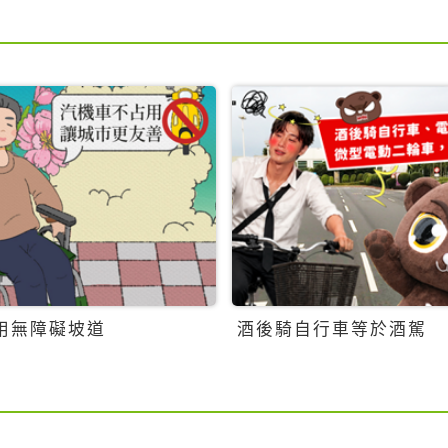
用無障礙坡道
酒後騎自行車等於酒駕