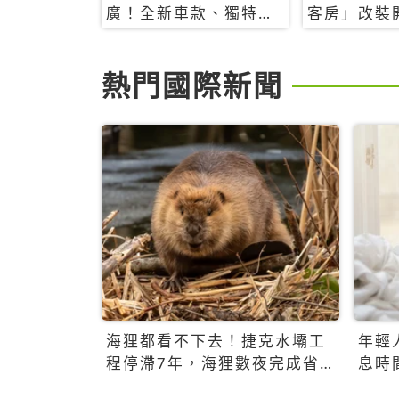
廣！全新車款、獨特香
客房」改裝
氛，共享科技迎來新世
特色亮點一
代
熱門國際新聞
海狸都看不下去！捷克水壩工
年輕
程停滯7年，海狸數夜完成省
息時
百萬美元