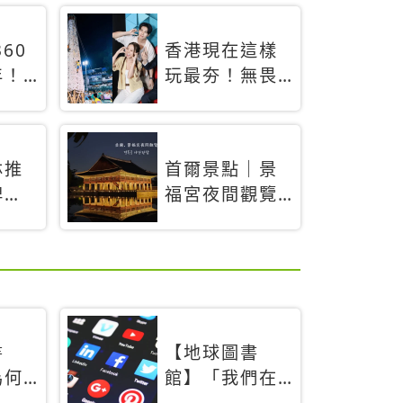
60
香港現在這樣
年！
玩最夯！無畏
「夜
燃料稅上漲，
，輕
現在買自由行
搶先
只要8888元起
林推
首爾景點｜景
專屬
牌
福宮夜間觀覽
경복궁야간관
」！
람：2026年開
北海
放時間、購票
方式、實訪心
得分享，感受
白天與夜晚截
書
【地球圖書
然不同的宮殿
為何
館】「我們在
魅力
」當
友善食光中高