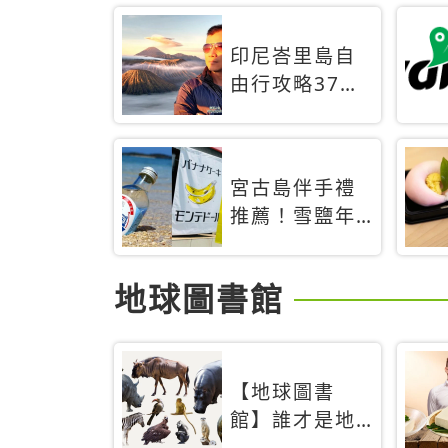
印尼峇里島自
由行攻略37天
旅遊行程花費5
萬台幣 ❤️別等
退休才去圓夢
宮古島伴手禮
(附8.5萬次下
推薦！雪鹽年
載峇里島地圖)
輪蛋糕、守護
😍
君餅乾，10款
地球圖書館
必買清單
【地球圖書
館】誰才是地
球上最危險的