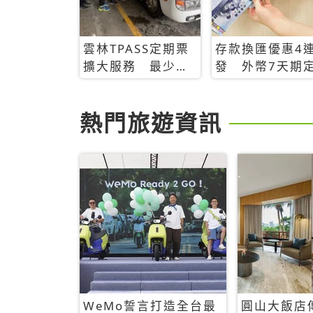
雲林TPASS定期票
存款換匯優惠4
擴大服務 最少只
發 外幣7天期
需199 元就無限搭
存8.88%
熱門旅遊資訊
WeMo誓言打造全台最
圓山大飯店