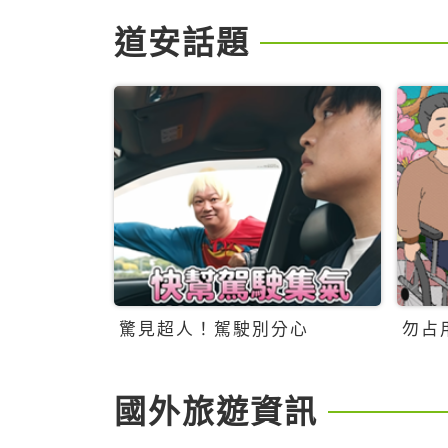
道安話題
驚見超人！駕駛別分心
勿占
國外旅遊資訊