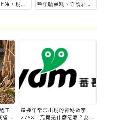
上漲，現在
鹽年輪蛋糕、守護君餅
要8888元起
乾，10款必買清單
壩工
這幾年常常出現的神秘數字
成省
2758，究竟是什麼意思？為什
麼可能影響台灣的未來？